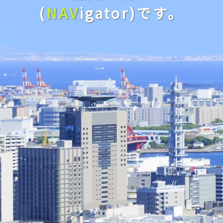
(
NAV
igator)です。