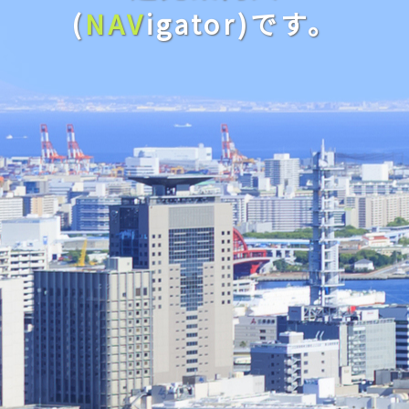
(
NAV
igator)です。